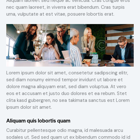
Aliquam laoreet sed neque ac vehicula. Cras congue eros
nec quam laoreet, in viverra erat bibendum. Cras turpis
urna, vulputate at est vitae, posuere lobortis erat.
Lorem ipsum dolor sit amet, consetetur sadipscing elitr,
sed diam nonumy eirmod tempor invidunt ut labore et
dolore magna aliquyam erat, sed diam voluptua. At vero
eos et accusam et justo duo dolores et ea rebum. Stet
clita kasd gubergren, no sea takimata sanctus est Lorem
ipsum dolor sit amet.
Aliquam quis lobortis quam
Curabitur pellentesque odio magna, id malesuada arcu
sodales ut. Sed sed quam ut ex bibendum commodo id id