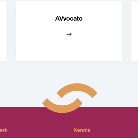
AVvocato
erk
Kennis