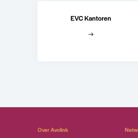
EVC Kantoren
Over Avolink
Netw