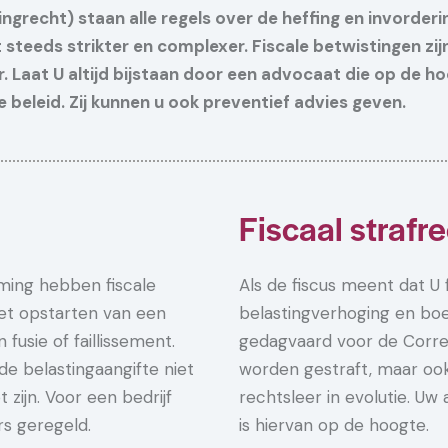
ingrecht) staan alle regels over de heffing en invorderi
 steeds strikter en complexer. Fiscale betwistingen zij
. Laat U altijd bijstaan door een advocaat die op de ho
 beleid. Zij kunnen u ook preventief advies geven.
Fiscaal strafr
ming hebben fiscale
Als de fiscus meent dat U 
het opstarten van een
belastingverhoging en boe
fusie of faillissement.
gedagvaard voor de Correc
 de belastingaangifte niet
worden gestraft, maar ook
zijn. Voor een bedrijf
rechtsleer in evolutie. Uw
ers geregeld.
is hiervan op de hoogte.